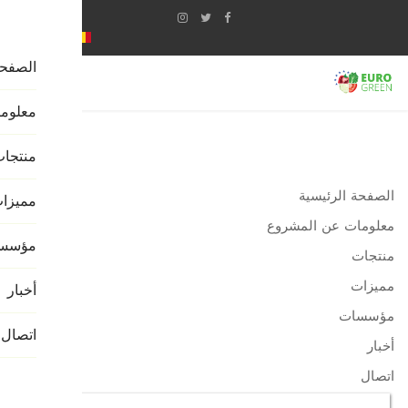
الصفحة
معلوم
منتجا
الصفحة الرئيسية
مميزا
معلومات عن المشروع
مؤسس
منتجات
مميزات
أخبار
مؤسسات
اتصال
أخبار
اتصال